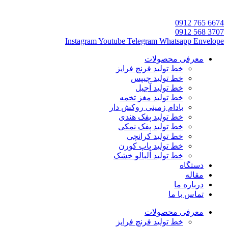
6674 765 0912
3707 568 0912
Instagram
Youtube
Telegram
Whatsapp
Envelope
معرفی محصولات
خط تولید فرنچ فرایز
خط تولید چیپس
خط تولید آجیل
خط تولید مغز تخمه
بادام زمینی روکش دار
خط تولید پفک هندی
خط تولید پفک نمکی
خط تولید کرانچی
خط تولید پاپ کورن
خط تولید آلبالو خشک
دستگاه
مقاله
درباره ما
تماس با ما
معرفی محصولات
خط تولید فرنچ فرایز