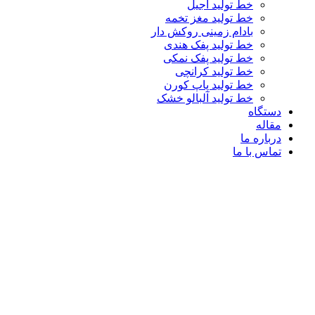
خط تولید آجیل
خط تولید مغز تخمه
بادام زمینی روکش دار
خط تولید پفک هندی
خط تولید پفک نمکی
خط تولید کرانچی
خط تولید پاپ کورن
خط تولید آلبالو خشک
دستگاه
مقاله
درباره ما
تماس با ما