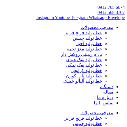
6674 765 0912
3707 568 0912
Instagram
Youtube
Telegram
Whatsapp
Envelope
معرفی محصولات
خط تولید فرنچ فرایز
خط تولید چیپس
خط تولید آجیل
خط تولید مغز تخمه
بادام زمینی روکش دار
خط تولید پفک هندی
خط تولید پفک نمکی
خط تولید کرانچی
خط تولید پاپ کورن
خط تولید آلبالو خشک
دستگاه
مقاله
درباره ما
تماس با ما
معرفی محصولات
خط تولید فرنچ فرایز
خط تولید چیپس