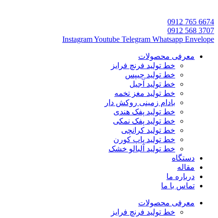
6674 765 0912
3707 568 0912
Instagram
Youtube
Telegram
Whatsapp
Envelope
معرفی محصولات
خط تولید فرنچ فرایز
خط تولید چیپس
خط تولید آجیل
خط تولید مغز تخمه
بادام زمینی روکش دار
خط تولید پفک هندی
خط تولید پفک نمکی
خط تولید کرانچی
خط تولید پاپ کورن
خط تولید آلبالو خشک
دستگاه
مقاله
درباره ما
تماس با ما
معرفی محصولات
خط تولید فرنچ فرایز