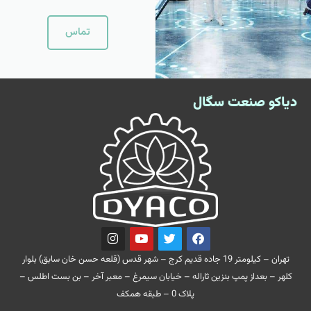
تماس
دیاکو صنعت سگال
تهران – کیلومتر 19 جاده قدیم کرج – شهر قدس (قلعه حسن خان سابق) بلوار
کلهر – بعداز پمپ بنزین ثاراله – خیابان سیمرغ – معبر آخر – بن بست اطلس –
پلاک 0 – طبقه همکف