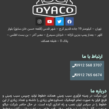
تهران – کیلومتر 19 جاده قدیم کرج – شهر قدس (قلعه حسن خان سابق) بلوار
کلهر – بعداز پمپ بنزین ثاراله – خیابان سیمرغ – معبر آخر – بن بست اطلس –
پلاک 0 – طبقه همکف
ارتباط با ما
3707 568 0912
6674 765 0912
درباره ما
این شرکت در زمینه فرآوری سیب زمینی همانند خطوط تولید چیپس سیب زمینی و
فرنچ فرایز به صورت تمام اتوماتیک دستاوردهای زیادی را داشته و تعداد زیادی از این
خطوط را در سراسر ایران نصب و راه اندازی کرده است. در حال حاضر شرکت دیاکو
صنعت سگال با داشتن تیم طراحی و فنی قوی طراحی و ساخت ماشین آلات و خطوط