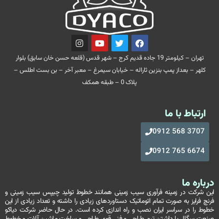
تهران – کیلومتر 19 جاده قدیم کرج – شهر قدس (قلعه حسن خان سابق) بلوار
کلهر – بعداز پمپ بنزین ثاراله – خیابان سیمرغ – معبر آخر – بن بست اطلس –
پلاک 0 – طبقه همکف
ارتباط با ما
3707 568 0912
6674 765 0912
درباره ما
این شرکت در زمینه فرآوری سیب زمینی همانند خطوط تولید چیپس سیب زمینی و
فرنچ فرایز به صورت تمام اتوماتیک دستاوردهای زیادی را داشته و تعداد زیادی از این
خطوط را در سراسر ایران نصب و راه اندازی کرده است. در حال حاضر شرکت دیاکو
صنعت سگال با داشتن تیم طراحی و فنی قوی طراحی و ساخت ماشین آلات و خطوط