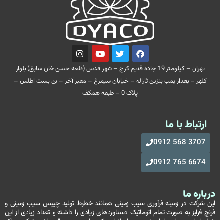
تهران – کیلومتر 19 جاده قدیم کرج – شهر قدس (قلعه حسن خان سابق) بلوار
کلهر – بعداز پمپ بنزین ثاراله – خیابان سیمرغ – معبر آخر – بن بست اطلس –
پلاک 0 – طبقه همکف
ارتباط با ما
3707 568 0912
6674 765 0912
درباره ما
این شرکت در زمینه فرآوری سیب زمینی همانند خطوط تولید چیپس سیب زمینی و
فرنچ فرایز به صورت تمام اتوماتیک دستاوردهای زیادی را داشته و تعداد زیادی از این