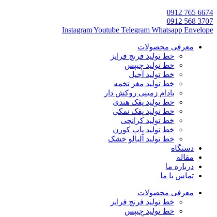
6674 765 0912
3707 568 0912
Instagram
Youtube
Telegram
Whatsapp
Envelope
معرفی محصولات
خط تولید فرنچ فرایز
خط تولید چیپس
خط تولید آجیل
خط تولید مغز تخمه
بادام زمینی روکش دار
خط تولید پفک هندی
خط تولید پفک نمکی
خط تولید کرانچی
خط تولید پاپ کورن
خط تولید آلبالو خشک
دستگاه
مقاله
درباره ما
تماس با ما
معرفی محصولات
خط تولید فرنچ فرایز
خط تولید چیپس