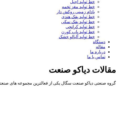
خط تولید آجیل
خط تولید مغز تخمه
بادام زمینی روکش دار
خط تولید پفک هندی
خط تولید پفک نمکی
خط تولید کرانچی
خط تولید پاپ کورن
خط تولید آلبالو خشک
دستگاه
مقاله
درباره ما
تماس با ما
مقالات دیاکو صنعت
گروه صنعتی دیاکو صنعت سگال یکی از فعالترین مجموعه های صنعتی 