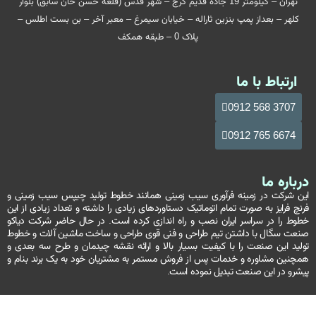
تهران – کیلومتر 19 جاده قدیم کرج – شهر قدس (قلعه حسن خان سابق) بلوار
کلهر – بعداز پمپ بنزین ثاراله – خیابان سیمرغ – معبر آخر – بن بست اطلس –
پلاک 0 – طبقه همکف
ارتباط با ما
3707 568 0912
6674 765 0912
درباره ما
این شرکت در زمینه فرآوری سیب زمینی همانند خطوط تولید چیپس سیب زمینی و
فرنچ فرایز به صورت تمام اتوماتیک دستاوردهای زیادی را داشته و تعداد زیادی از این
خطوط را در سراسر ایران نصب و راه اندازی کرده است. در حال حاضر شرکت دیاکو
صنعت سگال با داشتن تیم طراحی و فنی قوی طراحی و ساخت ماشین آلات و خطوط
تولید این صنعت را با کیفیت بسیار بالا و ارائه نقشه چیدمان و طرح سه بعدی و
همچنین مشاوره و خدمات پس از فروش مستمر به مشتریان خود به یک برند بنام و
پیشرو در این صنعت تبدیل نموده است.