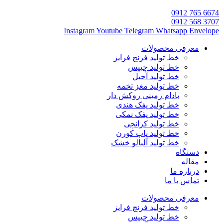
6674 765 0912
3707 568 0912
Instagram
Youtube
Telegram
Whatsapp
Envelope
معرفی محصولات
خط تولید فرنچ فرایز
خط تولید چیپس
خط تولید آجیل
خط تولید مغز تخمه
بادام زمینی روکش دار
خط تولید پفک هندی
خط تولید پفک نمکی
خط تولید کرانچی
خط تولید پاپ کورن
خط تولید آلبالو خشک
دستگاه
مقاله
درباره ما
تماس با ما
معرفی محصولات
خط تولید فرنچ فرایز
خط تولید چیپس