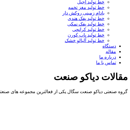
خط تولید آجیل
خط تولید مغز تخمه
بادام زمینی روکش دار
خط تولید پفک هندی
خط تولید پفک نمکی
خط تولید کرانچی
خط تولید پاپ کورن
خط تولید آلبالو خشک
دستگاه
مقاله
درباره ما
تماس با ما
مقالات دیاکو صنعت
گروه صنعتی دیاکو صنعت سگال یکی از فعالترین مجموعه های صنعتی 