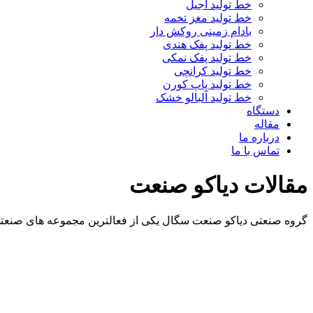
خط تولید آجیل
خط تولید مغز تخمه
بادام زمینی روکش دار
خط تولید پفک هندی
خط تولید پفک نمکی
خط تولید کرانچی
خط تولید پاپ کورن
خط تولید آلبالو خشک
دستگاه
مقاله
درباره ما
تماس با ما
مقالات دیاکو صنعت
گروه صنعتی دیاکو صنعت سگال یکی از فعالترین مجموعه های صنعتی 