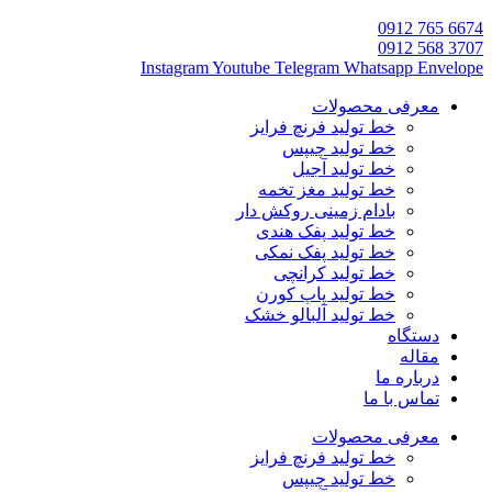
6674 765 0912
3707 568 0912
Instagram
Youtube
Telegram
Whatsapp
Envelope
معرفی محصولات
خط تولید فرنچ فرایز
خط تولید چیپس
خط تولید آجیل
خط تولید مغز تخمه
بادام زمینی روکش دار
خط تولید پفک هندی
خط تولید پفک نمکی
خط تولید کرانچی
خط تولید پاپ کورن
خط تولید آلبالو خشک
دستگاه
مقاله
درباره ما
تماس با ما
معرفی محصولات
خط تولید فرنچ فرایز
خط تولید چیپس