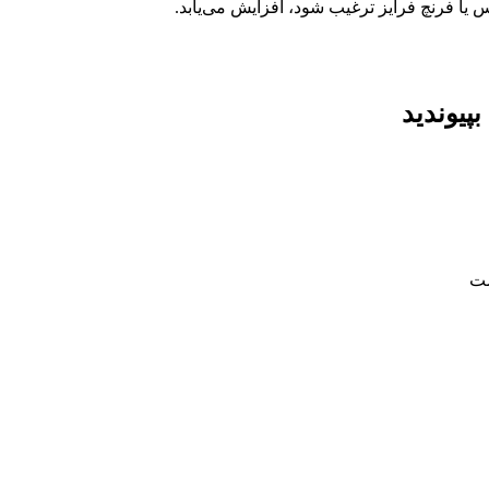
یپس یا فرنچ فرایز ترغیب شود، افزایش می‌یابد.
پیوندید
ست