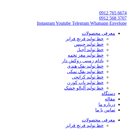
6674 765 0912
3707 568 0912
Instagram
Youtube
Telegram
Whatsapp
Envelope
معرفی محصولات
خط تولید فرنچ فرایز
خط تولید چیپس
خط تولید آجیل
خط تولید مغز تخمه
بادام زمینی روکش دار
خط تولید پفک هندی
خط تولید پفک نمکی
خط تولید کرانچی
خط تولید پاپ کورن
خط تولید آلبالو خشک
دستگاه
مقاله
درباره ما
تماس با ما
معرفی محصولات
خط تولید فرنچ فرایز