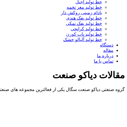
خط تولید آجیل
خط تولید مغز تخمه
بادام زمینی روکش دار
خط تولید پفک هندی
خط تولید پفک نمکی
خط تولید کرانچی
خط تولید پاپ کورن
خط تولید آلبالو خشک
دستگاه
مقاله
درباره ما
تماس با ما
مقالات دیاکو صنعت
گروه صنعتی دیاکو صنعت سگال یکی از فعالترین مجموعه های صنعتی 