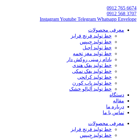
6674 765 0912
3707 568 0912
Instagram
Youtube
Telegram
Whatsapp
Envelope
معرفی محصولات
خط تولید فرنچ فرایز
خط تولید چیپس
خط تولید آجیل
خط تولید مغز تخمه
بادام زمینی روکش دار
خط تولید پفک هندی
خط تولید پفک نمکی
خط تولید کرانچی
خط تولید پاپ کورن
خط تولید آلبالو خشک
دستگاه
مقاله
درباره ما
تماس با ما
معرفی محصولات
خط تولید فرنچ فرایز
خط تولید چیپس