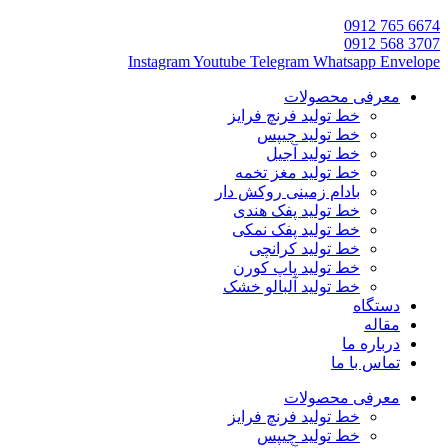
6674 765 0912
3707 568 0912
Instagram
Youtube
Telegram
Whatsapp
Envelope
معرفی محصولات
خط تولید فرنچ فرایز
خط تولید چیپس
خط تولید آجیل
خط تولید مغز تخمه
بادام زمینی روکش دار
خط تولید پفک هندی
خط تولید پفک نمکی
خط تولید کرانچی
خط تولید پاپ کورن
خط تولید آلبالو خشک
دستگاه
مقاله
درباره ما
تماس با ما
معرفی محصولات
خط تولید فرنچ فرایز
خط تولید چیپس