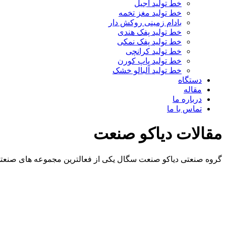
خط تولید آجیل
خط تولید مغز تخمه
بادام زمینی روکش دار
خط تولید پفک هندی
خط تولید پفک نمکی
خط تولید کرانچی
خط تولید پاپ کورن
خط تولید آلبالو خشک
دستگاه
مقاله
درباره ما
تماس با ما
مقالات دیاکو صنعت
گروه صنعتی دیاکو صنعت سگال یکی از فعالترین مجموعه های صنعتی 