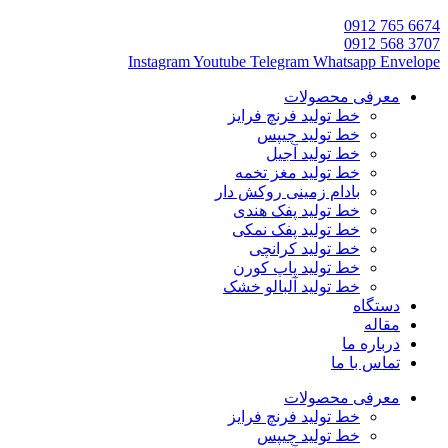
6674 765 0912
3707 568 0912
Instagram
Youtube
Telegram
Whatsapp
Envelope
معرفی محصولات
خط تولید فرنچ فرایز
خط تولید چیپس
خط تولید آجیل
خط تولید مغز تخمه
بادام زمینی روکش دار
خط تولید پفک هندی
خط تولید پفک نمکی
خط تولید کرانچی
خط تولید پاپ کورن
خط تولید آلبالو خشک
دستگاه
مقاله
درباره ما
تماس با ما
معرفی محصولات
خط تولید فرنچ فرایز
خط تولید چیپس