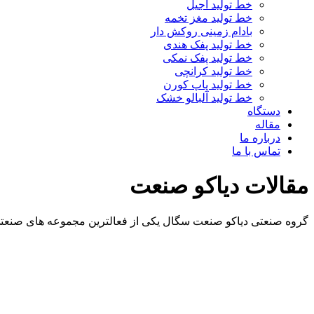
خط تولید آجیل
خط تولید مغز تخمه
بادام زمینی روکش دار
خط تولید پفک هندی
خط تولید پفک نمکی
خط تولید کرانچی
خط تولید پاپ کورن
خط تولید آلبالو خشک
دستگاه
مقاله
درباره ما
تماس با ما
مقالات دیاکو صنعت
گروه صنعتی دیاکو صنعت سگال یکی از فعالترین مجموعه های صنعتی 