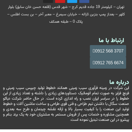
تهران – کیلومتر 19 جاده قدیم کرج – شهر قدس (قلعه حسن خان سابق) بلوار
کلهر – بعداز پمپ بنزین ثاراله – خیابان سیمرغ – معبر آخر – بن بست اطلس –
پلاک 0 – طبقه همکف
ارتباط با ما
3707 568 0912
6674 765 0912
درباره ما
این شرکت در زمینه فرآوری سیب زمینی همانند خطوط تولید چیپس سیب زمینی و
فرنچ فرایز به صورت تمام اتوماتیک دستاوردهای زیادی را داشته و تعداد زیادی از این
خطوط را در سراسر ایران نصب و راه اندازی کرده است. در حال حاضر شرکت دیاکو
صنعت سگال با داشتن تیم طراحی و فنی قوی طراحی و ساخت ماشین آلات و خطوط
تولید این صنعت را با کیفیت بسیار بالا و ارائه نقشه چیدمان و طرح سه بعدی و
همچنین مشاوره و خدمات پس از فروش مستمر به مشتریان خود به یک برند بنام و
پیشرو در این صنعت تبدیل نموده است.