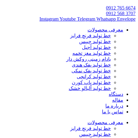
6674 765 0912
3707 568 0912
Instagram
Youtube
Telegram
Whatsapp
Envelope
معرفی محصولات
خط تولید فرنچ فرایز
خط تولید چیپس
خط تولید آجیل
خط تولید مغز تخمه
بادام زمینی روکش دار
خط تولید پفک هندی
خط تولید پفک نمکی
خط تولید کرانچی
خط تولید پاپ کورن
خط تولید آلبالو خشک
دستگاه
مقاله
درباره ما
تماس با ما
معرفی محصولات
خط تولید فرنچ فرایز
خط تولید چیپس