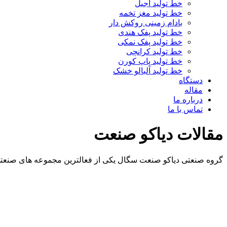
خط تولید آجیل
خط تولید مغز تخمه
بادام زمینی روکش دار
خط تولید پفک هندی
خط تولید پفک نمکی
خط تولید کرانچی
خط تولید پاپ کورن
خط تولید آلبالو خشک
دستگاه
مقاله
درباره ما
تماس با ما
مقالات دیاکو صنعت
گروه صنعتی دیاکو صنعت سگال یکی از فعالترین مجموعه های صنعتی 