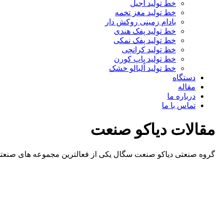
خط تولید آجیل
خط تولید مغز تخمه
بادام زمینی روکش دار
خط تولید پفک هندی
خط تولید پفک نمکی
خط تولید کرانچی
خط تولید پاپ کورن
خط تولید آلبالو خشک
دستگاه
مقاله
درباره ما
تماس با ما
مقالات دیاکو صنعت
گروه صنعتی دیاکو صنعت سگال یکی از فعالترین مجموعه های صنعتی 