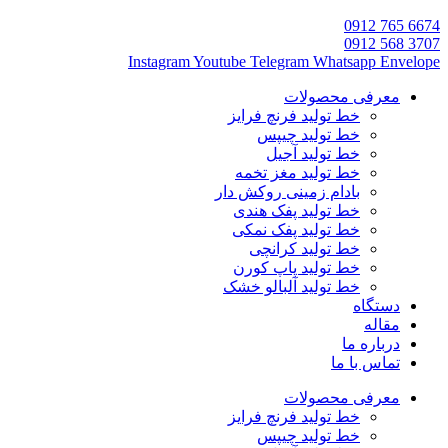
6674 765 0912
3707 568 0912
Instagram
Youtube
Telegram
Whatsapp
Envelope
معرفی محصولات
خط تولید فرنچ فرایز
خط تولید چیپس
خط تولید آجیل
خط تولید مغز تخمه
بادام زمینی روکش دار
خط تولید پفک هندی
خط تولید پفک نمکی
خط تولید کرانچی
خط تولید پاپ کورن
خط تولید آلبالو خشک
دستگاه
مقاله
درباره ما
تماس با ما
معرفی محصولات
خط تولید فرنچ فرایز
خط تولید چیپس