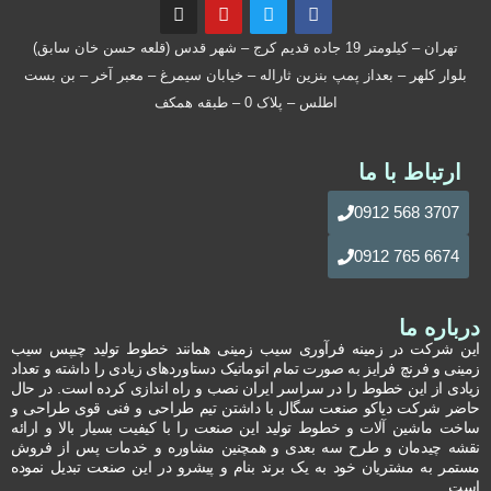
تهران – کیلومتر 19 جاده قدیم کرج – شهر قدس (قلعه حسن خان سابق)
بلوار کلهر – بعداز پمپ بنزین ثاراله – خیابان سیمرغ – معبر آخر – بن بست
اطلس – پلاک 0 – طبقه همکف
ارتباط با ما
3707 568 0912
6674 765 0912
درباره ما
این شرکت در زمینه فرآوری سیب زمینی همانند خطوط تولید چیپس سیب
زمینی و فرنچ فرایز به صورت تمام اتوماتیک دستاوردهای زیادی را داشته و تعداد
زیادی از این خطوط را در سراسر ایران نصب و راه اندازی کرده است. در حال
حاضر شرکت دیاکو صنعت سگال با داشتن تیم طراحی و فنی قوی طراحی و
ساخت ماشین آلات و خطوط تولید این صنعت را با کیفیت بسیار بالا و ارائه
نقشه چیدمان و طرح سه بعدی و همچنین مشاوره و خدمات پس از فروش
مستمر به مشتریان خود به یک برند بنام و پیشرو در این صنعت تبدیل نموده
است.