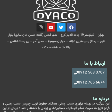
تهران – کیلومتر 19 جاده قدیم کرج – شهر قدس (قلعه حسن خان سابق) بلوار
کلهر – بعداز پمپ بنزین ثاراله – خیابان سیمرغ – معبر آخر – بن بست اطلس –
پلاک 0 – طبقه همکف
ارتباط با ما
3707 568 0912
6674 765 0912
درباره ما
این شرکت در زمینه فرآوری سیب زمینی همانند خطوط تولید چیپس سیب زمینی و
فرنچ فرایز به صورت تمام اتوماتیک دستاوردهای زیادی را داشته و تعداد زیادی از این