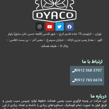
تهران – کیلومتر 19 جاده قدیم کرج – شهر قدس (قلعه حسن خان سابق) بلوار
کلهر – بعداز پمپ بنزین ثاراله – خیابان سیمرغ – معبر آخر – بن بست اطلس –
پلاک 0 – طبقه همکف
ارتباط با ما
3707 568 0912
6674 765 0912
درباره ما
این شرکت در زمینه فرآوری سیب زمینی همانند خطوط تولید چیپس سیب زمینی و
فرنچ فرایز به صورت تمام اتوماتیک دستاوردهای زیادی را داشته و تعداد زیادی از این