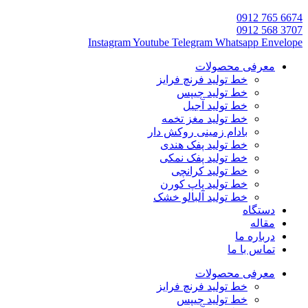
6674 765 0912
3707 568 0912
Instagram
Youtube
Telegram
Whatsapp
Envelope
معرفی محصولات
خط تولید فرنچ فرایز
خط تولید چیپس
خط تولید آجیل
خط تولید مغز تخمه
بادام زمینی روکش دار
خط تولید پفک هندی
خط تولید پفک نمکی
خط تولید کرانچی
خط تولید پاپ کورن
خط تولید آلبالو خشک
دستگاه
مقاله
درباره ما
تماس با ما
معرفی محصولات
خط تولید فرنچ فرایز
خط تولید چیپس