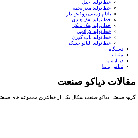
خط تولید آجیل
خط تولید مغز تخمه
بادام زمینی روکش دار
خط تولید پفک هندی
خط تولید پفک نمکی
خط تولید کرانچی
خط تولید پاپ کورن
خط تولید آلبالو خشک
دستگاه
مقاله
درباره ما
تماس با ما
مقالات دیاکو صنعت
گروه صنعتی دیاکو صنعت سگال یکی از فعالترین مجموعه های صنعتی 