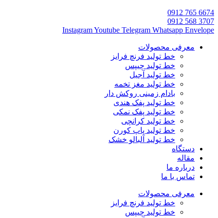
6674 765 0912
3707 568 0912
Instagram
Youtube
Telegram
Whatsapp
Envelope
معرفی محصولات
خط تولید فرنچ فرایز
خط تولید چیپس
خط تولید آجیل
خط تولید مغز تخمه
بادام زمینی روکش دار
خط تولید پفک هندی
خط تولید پفک نمکی
خط تولید کرانچی
خط تولید پاپ کورن
خط تولید آلبالو خشک
دستگاه
مقاله
درباره ما
تماس با ما
معرفی محصولات
خط تولید فرنچ فرایز
خط تولید چیپس