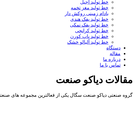
خط تولید آجیل
خط تولید مغز تخمه
بادام زمینی روکش دار
خط تولید پفک هندی
خط تولید پفک نمکی
خط تولید کرانچی
خط تولید پاپ کورن
خط تولید آلبالو خشک
دستگاه
مقاله
درباره ما
تماس با ما
مقالات دیاکو صنعت
گروه صنعتی دیاکو صنعت سگال یکی از فعالترین مجموعه های صنعتی 