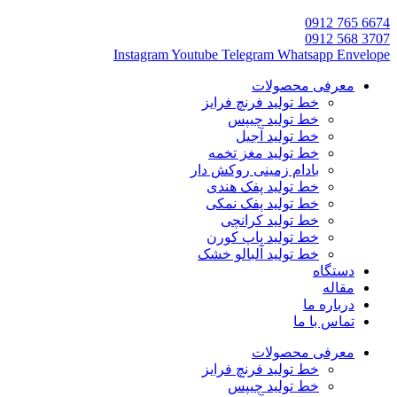
6674 765 0912
3707 568 0912
Instagram
Youtube
Telegram
Whatsapp
Envelope
معرفی محصولات
خط تولید فرنچ فرایز
خط تولید چیپس
خط تولید آجیل
خط تولید مغز تخمه
بادام زمینی روکش دار
خط تولید پفک هندی
خط تولید پفک نمکی
خط تولید کرانچی
خط تولید پاپ کورن
خط تولید آلبالو خشک
دستگاه
مقاله
درباره ما
تماس با ما
معرفی محصولات
خط تولید فرنچ فرایز
خط تولید چیپس