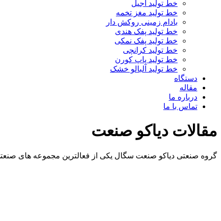
خط تولید آجیل
خط تولید مغز تخمه
بادام زمینی روکش دار
خط تولید پفک هندی
خط تولید پفک نمکی
خط تولید کرانچی
خط تولید پاپ کورن
خط تولید آلبالو خشک
دستگاه
مقاله
درباره ما
تماس با ما
مقالات دیاکو صنعت
گروه صنعتی دیاکو صنعت سگال یکی از فعالترین مجموعه های صنعتی 