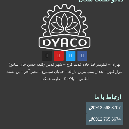
تهران – کیلومتر 19 جاده قدیم کرج – شهر قدس (قلعه حسن خان سابق)
بلوار کلهر – بعداز پمپ بنزین ثاراله – خیابان سیمرغ – معبر آخر – بن بست
اطلس – پلاک 0 – طبقه همکف
ارتباط با ما
3707 568 0912
6674 765 0912