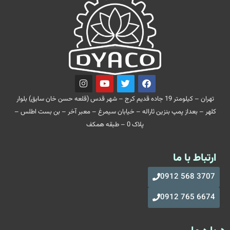
تهران – کیلومتر 19 جاده قدیم کرج – شهر قدس (قلعه حسن خان سابق) بلوار
کلهر – بعداز پمپ بنزین ثاراله – خیابان سیمرغ – معبر آخر – بن بست اطلس –
پلاک 0 – طبقه همکف
ارتباط با ما
3707 568 0912
6674 765 0912